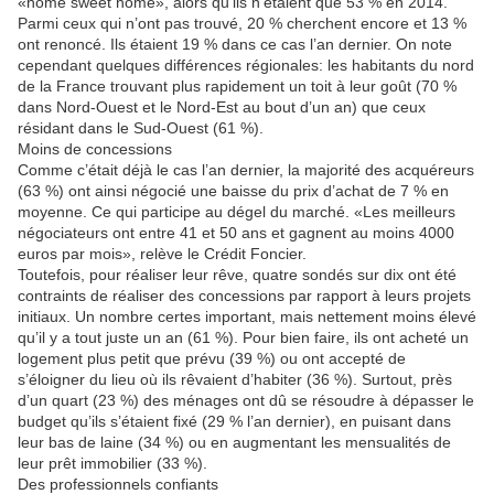
«home sweet home», alors qu’ils n’étaient que 53 % en 2014.
Parmi ceux qui n’ont pas trouvé, 20 % cherchent encore et 13 %
ont renoncé. Ils étaient 19 % dans ce cas l’an dernier. On note
cependant quelques différences régionales: les habitants du nord
de la France trouvant plus rapidement un toit à leur goût (70 %
dans Nord-Ouest et le Nord-Est au bout d’un an) que ceux
résidant dans le Sud-Ouest (61 %).
Moins de concessions
Comme c’était déjà le cas l’an dernier, la majorité des acquéreurs
(63 %) ont ainsi négocié une baisse du prix d’achat de 7 % en
moyenne. Ce qui participe au dégel du marché. «Les meilleurs
négociateurs ont entre 41 et 50 ans et gagnent au moins 4000
euros par mois», relève le Crédit Foncier.
Toutefois, pour réaliser leur rêve, quatre sondés sur dix ont été
contraints de réaliser des concessions par rapport à leurs projets
initiaux. Un nombre certes important, mais nettement moins élevé
qu’il y a tout juste un an (61 %). Pour bien faire, ils ont acheté un
logement plus petit que prévu (39 %) ou ont accepté de
s’éloigner du lieu où ils rêvaient d’habiter (36 %). Surtout, près
d’un quart (23 %) des ménages ont dû se résoudre à dépasser le
budget qu’ils s’étaient fixé (29 % l’an dernier), en puisant dans
leur bas de laine (34 %) ou en augmentant les mensualités de
leur prêt immobilier (33 %).
Des professionnels confiants