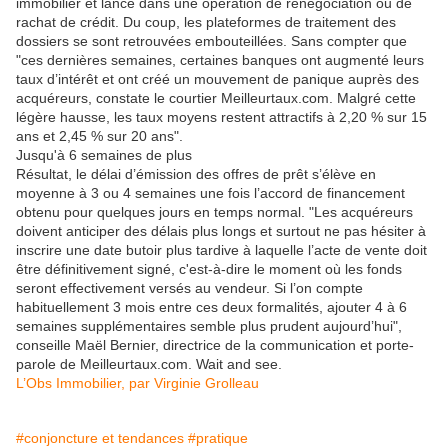
immobilier et lancé dans une opération de renégociation ou de
rachat de crédit. Du coup, les plateformes de traitement des
dossiers se sont retrouvées embouteillées. Sans compter que
"ces dernières semaines, certaines banques ont augmenté leurs
taux d’intérêt et ont créé un mouvement de panique auprès des
acquéreurs, constate le courtier Meilleurtaux.com. Malgré cette
légère hausse, les taux moyens restent attractifs à 2,20 % sur 15
ans et 2,45 % sur 20 ans".
Jusqu'à 6 semaines de plus
Résultat, le délai d’émission des offres de prêt s’élève en
moyenne à 3 ou 4 semaines une fois l’accord de financement
obtenu pour quelques jours en temps normal. "Les acquéreurs
doivent anticiper des délais plus longs et surtout ne pas hésiter à
inscrire une date butoir plus tardive à laquelle l’acte de vente doit
être définitivement signé, c'est-à-dire le moment où les fonds
seront effectivement versés au vendeur. Si l’on compte
habituellement 3 mois entre ces deux formalités, ajouter 4 à 6
semaines supplémentaires semble plus prudent aujourd’hui",
conseille Maël Bernier, directrice de la communication et porte-
parole de Meilleurtaux.com. Wait and see.
L’Obs Immobilier, par Virginie Grolleau
#conjoncture et tendances
#pratique