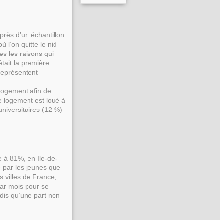
près d’un échantillon
 l’on quitte le nid
es les raisons qui
était la première
 représentent
logement afin de
e logement est loué à
universitaires (12 %)
e à 81%, en Ile-de-
 par les jeunes que
s villes de France,
ar mois pour se
ndis qu’une part non