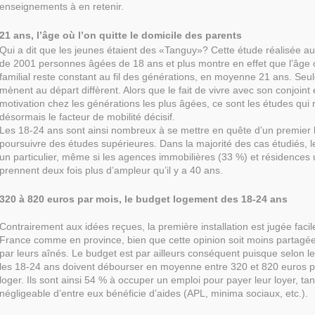
enseignements à en retenir.
21 ans, l’âge où l’on quitte le domicile des parents
Qui a dit que les jeunes étaient des «Tanguy»? Cette étude réalisée au
de 2001 personnes âgées de 18 ans et plus montre en effet que l’âge où
familial reste constant au fil des générations, en moyenne 21 ans. Seul
mènent au départ diffèrent. Alors que le fait de vivre avec son conjoint 
motivation chez les générations les plus âgées, ce sont les études qui
désormais le facteur de mobilité décisif.
Les 18-24 ans sont ainsi nombreux à se mettre en quête d’un premier 
poursuivre des études supérieures. Dans la majorité des cas étudiés, l
un particulier, même si les agences immobilières (33 %) et résidences 
prennent deux fois plus d’ampleur qu’il y a 40 ans.
320 à 820 euros par mois, le budget logement des 18-24 ans
Contrairement aux idées reçues, la première installation est jugée facil
France comme en province, bien que cette opinion soit moins partagée
par leurs aînés. Le budget est par ailleurs conséquent puisque selon le
les 18-24 ans doivent débourser en moyenne entre 320 et 820 euros p
loger. Ils sont ainsi 54 % à occuper un emploi pour payer leur loyer, ta
négligeable d’entre eux bénéficie d’aides (APL, minima sociaux, etc.).