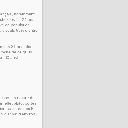
Français, notamment
 chez les 18-24 ans,
te de population
ais seuls 58% d’entre
nce à 31 ans, dix
roche de ce qu’ils
on 30 ans).
maison. La nature du
n effet plutôt portés
ien au cours des 5
ix d’achat d’environ