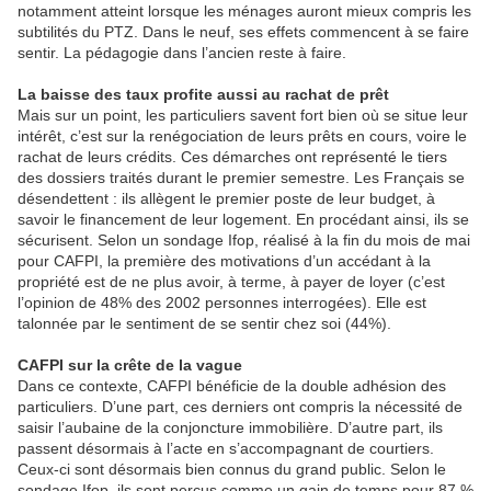
notamment atteint lorsque les ménages auront mieux compris les
subtilités du PTZ. Dans le neuf, ses effets commencent à se faire
sentir. La pédagogie dans l’ancien reste à faire.
La baisse des taux profite aussi au rachat de prêt
Mais sur un point, les particuliers savent fort bien où se situe leur
intérêt, c’est sur la renégociation de leurs prêts en cours, voire le
rachat de leurs crédits. Ces démarches ont représenté le tiers
des dossiers traités durant le premier semestre. Les Français se
désendettent : ils allègent le premier poste de leur budget, à
savoir le financement de leur logement. En procédant ainsi, ils se
sécurisent. Selon un sondage Ifop, réalisé à la fin du mois de mai
pour CAFPI, la première des motivations d’un accédant à la
propriété est de ne plus avoir, à terme, à payer de loyer (c’est
l’opinion de 48% des 2002 personnes interrogées). Elle est
talonnée par le sentiment de se sentir chez soi (44%).
CAFPI sur la crête de la vague
Dans ce contexte, CAFPI bénéficie de la double adhésion des
particuliers. D’une part, ces derniers ont compris la nécessité de
saisir l’aubaine de la conjoncture immobilière. D’autre part, ils
passent désormais à l’acte en s’accompagnant de courtiers.
Ceux-ci sont désormais bien connus du grand public. Selon le
sondage Ifop, ils sont perçus comme un gain de temps pour 87 %