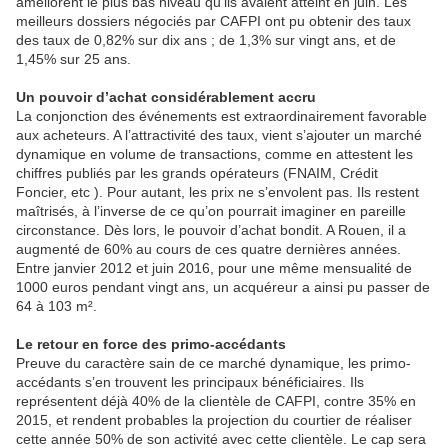
améliorent le plus bas niveau qu’ils avaient atteint en juin. Les
meilleurs dossiers négociés par CAFPI ont pu obtenir des taux
des taux de 0,82% sur dix ans ; de 1,3% sur vingt ans, et de
1,45% sur 25 ans.
Un pouvoir d’achat considérablement accru
La conjonction des événements est extraordinairement favorable
aux acheteurs. A l’attractivité des taux, vient s’ajouter un marché
dynamique en volume de transactions, comme en attestent les
chiffres publiés par les grands opérateurs (FNAIM, Crédit
Foncier, etc ). Pour autant, les prix ne s’envolent pas. Ils restent
maîtrisés, à l’inverse de ce qu’on pourrait imaginer en pareille
circonstance. Dès lors, le pouvoir d’achat bondit. A Rouen, il a
augmenté de 60% au cours de ces quatre dernières années.
Entre janvier 2012 et juin 2016, pour une même mensualité de
1000 euros pendant vingt ans, un acquéreur a ainsi pu passer de
64 à 103 m².
Le retour en force des primo-accédants
Preuve du caractère sain de ce marché dynamique, les primo-
accédants s’en trouvent les principaux bénéficiaires. Ils
représentent déjà 40% de la clientèle de CAFPI, contre 35% en
2015, et rendent probables la projection du courtier de réaliser
cette année 50% de son activité avec cette clientèle. Le cap sera