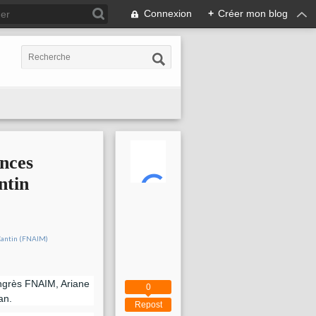
Connexion
+
Créer mon blog
ences
ntin
ongrès FNAIM, Ariane
0
an.
Repost