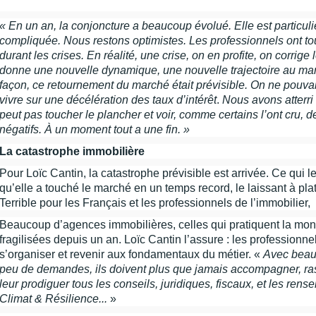
« En un an, la conjoncture a beaucoup évolué. Elle est particul
compliquée.
Nous restons optimistes. Les professionnels ont to
durant les crises. En réalité, une crise, on en profite, on corrige
donne une nouvelle dynamique, une nouvelle trajectoire au ma
façon, ce retournement du marché était prévisible. On ne pouvai
vivre sur une décélération des taux d’intérêt
.
Nous avons atterri
peut pas toucher le plancher et voir, comme certains l’ont cru, de
négatifs. À un moment tout a une fin. »
La catastrophe immobilière
Pour Loïc Cantin, la catastrophe prévisible est arrivée. Ce qui l
qu’elle a touché le marché en un temps record, le laissant à pla
Terrible pour les Français et les professionnels de l’immobilier,
Beaucoup d’agences immobilières, celles qui pratiquent la mono-
fragilisées depuis un an. Loïc Cantin l’assure : les professionne
s’organiser et revenir aux fondamentaux du métier. «
Avec beauc
peu de demandes, ils doivent plus que jamais accompagner, ras
leur prodiguer tous les conseils, juridiques, fiscaux, et les rense
Climat & Résilience...
»