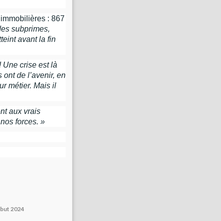
immobilières : 867
 des subprimes,
eint avant la fin
 Une crise est là
ont de l’avenir, e
n
ur métier.
Mais il
nt aux vrais
 nos forces. »
début 2024