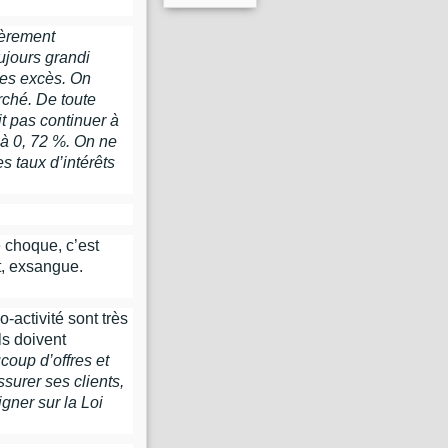
ièrement
ujours grandi
 les excès. On
rché. De toute
t pas continuer à
 à 0, 72 %. On ne
s taux d’intérêts
e choque, c’est
t, exsangue.
activité sont très
ls doivent
oup d’offres et
surer ses clients,
igner sur la Loi