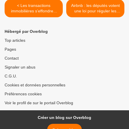
< Les transactions
Airbnb : les députés votent
immobilières s’effondrent
une loi pour réguler les
de 22 % en 2023 en France
locations saisonnières >
Hébergé par Overblog
Top articles
Pages
Contact
Signaler un abus
C.G.U.
Cookies et données personnelles
Préférences cookies
Voir le profil de sur le portail Overblog
Créer un blog sur Overblog