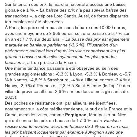
Sur le terrain des prix, le marché national a accusé une baisse
globale de 1 %. «
La baisse des prix n’a pas suivi la baisse des
transactions
», a déploré Loïc Cantin. Aussi, de fortes disparités
territoriales ont été observées.
À Paris, les prix sont repassés sous la barre des 10 000 euros,
avec une moyenne de 9 966 euros, soit une baisse de 5,7 % sur
un an et 7,7 % sur deux ans. «
La baisse des prix est également
marquée en banlieue parisienne (-3,6 %), l’illustration d’un
phénomène national lors duquel les villes connaissant les plus
grandes baisses sont celles ayant connu les plus grandes
hausses
», a-t-on précisé à la Fnaim.
Une même tendance baissière a été observée au sein des
grandes agglomérations : -6,3 % à Lyon, -5,3 % à Bordeaux, -5,7
% à Nantes, -4,8 % à Strasbourg, -4 % à Lille ou encore -3,4 % à
Nancy, -2,9 % à Rennes et -2,3 % à Saint-Etienne (le Top 10 des
villes de province affiche -2,6 % sur les douze mois glissants de
2023).
Des poches de résistance ont, par ailleurs, été identifiées,
notamment sur la côte méditerranéenne, le sud de la France et la
Corse, avec des villes, comme
Perpignan
, Montpellier ou Nice,
qui ont connu des prix en hausse de 1 à 3 %. «
Le Vaucluse
résiste pour le moment avec une hausse de 1 % sur un an mais
les prix baissent localement par exemple à Avignon avec une