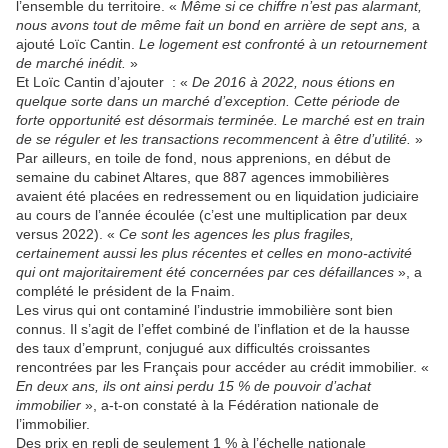
l’ensemble du territoire. «
Même si ce chiffre n’est pas alarmant,
nous avons tout de même fait un bond en arrière de sept ans,
a
ajouté Loïc Cantin.
Le logement est confronté à un retournement
de marché inédit.
»
Et Loïc Cantin d’ajouter : «
De 2016 à 2022, nous étions en
quelque sorte dans un marché d’exception. Cette période de
forte opportunité est désormais terminée. Le marché est en train
de se réguler et les transactions recommencent à être d’utilité.
»
Par ailleurs, en toile de fond, nous apprenions, en début de
semaine du cabinet Altares, que 887 agences immobilières
avaient été placées en redressement ou en liquidation judiciaire
au cours de l’année écoulée (c’est une multiplication par deux
versus 2022). «
Ce sont les agences les plus fragiles,
certainement aussi les plus récentes et celles en mono-activité
qui ont majoritairement été concernées par ces défaillances
», a
complété le président de la Fnaim.
Les virus qui ont contaminé l’industrie immobilière sont bien
connus. Il s’agit de l’effet combiné de l’inflation et de la hausse
des taux d’emprunt, conjugué aux difficultés croissantes
rencontrées par les Français pour accéder au crédit immobilier. «
En deux ans, ils ont ainsi perdu 15 % de pouvoir d’achat
immobilier
», a-t-on constaté à la Fédération nationale de
l’immobilier.
Des prix en repli de seulement 1 % à l’échelle nationale