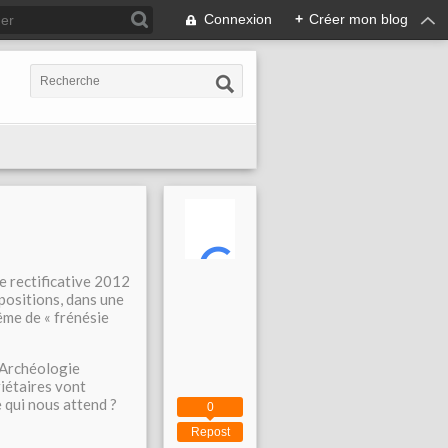
Connexion
+
Créer mon blog
e rectificative 2012
positions, dans une
ême de « frénésie
’Archéologie
iétaires vont
 qui nous attend ?
0
Repost