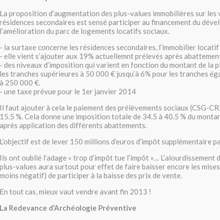
La proposition d’augmentation des plus-values immobilières sur les 
résidences secondaires est sensé participer au financement du déve
l’amélioration du parc de logements locatifs sociaux.
- la surtaxe concerne les résidences secondaires, l’immobilier locatif
- elle vient s’ajouter aux 19% actuellemnt prélevés après abattemen
- des niveaux d’imposition qui varient en fonction du montant de la p
les tranches supérieures à 50 000 € jusqu’à 6% pour les tranches ég
à 250 000 €.
- une taxe prévue pour le 1er janvier 2014
Il faut ajouter à cela le paiement des prélèvements sociaux (CSG-C
15.5 %. Cela donne une imposition totale de 34.5 à 40.5 % du montan
après application des différents abattements.
L’objectif est de lever 150 millions d’euros d’impôt supplémentaire p
Ils ont oublié l’adage « trop d’impôt tue l’impôt »… L’alourdissement 
plus-values aura surtout pour effet de faire baisser encore les mises 
moins négatif) de participer à la baisse des prix de vente.
En tout cas, mieux vaut vendre avant fin 2013 !
La Redevance d’Archéologie Préventive