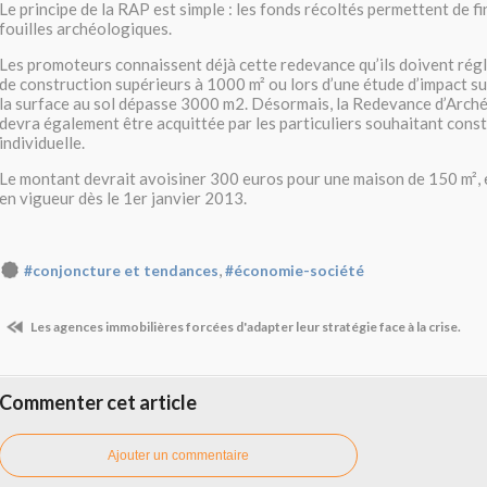
Le principe de la RAP est simple : les fonds récoltés permettent de f
fouilles archéologiques.
Les promoteurs connaissent déjà cette redevance qu’ils doivent rég
de construction supérieurs à 1000 m² ou lors d’une étude d’impact s
la surface au sol dépasse 3000 m2. Désormais, la Redevance d’Arch
devra également être acquittée par les particuliers souhaitant const
individuelle.
Le montant devrait avoisiner 300 euros pour une maison de 150 m², 
en vigueur dès le 1er janvier 2013.
,
#conjoncture et tendances
#économie-société
Les agences immobilières forcées d'adapter leur stratégie face à la crise.
Commenter cet article
Ajouter un commentaire