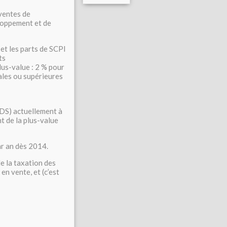
ventes de
loppement et de
 et les parts de SCPI
ts
lus-value : 2 % pour
ales ou supérieures
RDS) actuellement à
t de la plus-value
ar an dès 2014.
de la taxation des
en vente, et (c’est