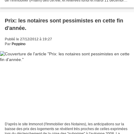
de l'Immobilier (Fnaim) dès cet été, et réitérées lundi et mardi 11 décembre à
l'occasion de son congrès annuel,...
Prix: les notaires sont pessimistes en cette fin
d'année.
Publié le 27/12/2012 à 19:27
Par
Peppino
D'après le site Immonot (l'Immobilier des Notaires), les anticipations sur la
baisse des prix des logements se révèlent très proches de celles exprimées
lors du déclenchement de la crise des "subprime" à l'automne 2008. La