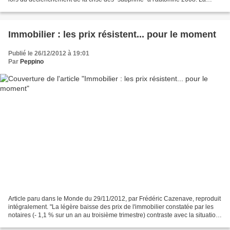
proportion des pessimistes atteint...
Immobilier : les prix résistent... pour le moment
Publié le 26/12/2012 à 19:01
Par
Peppino
Article paru dans le Monde du 29/11/2012, par Frédéric Cazenave, reproduit
intégralement. "La légère baisse des prix de l'immobilier constatée par les
notaires (- 1,1 % sur un an au troisième trimestre) contraste avec la situation
actuelle du marché....