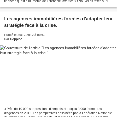
finances qualifie lui-même de « frénésie taxatrice » ! Nouvelles taxes sur les
plus-values, et une inénarrable Redevance...
Les agences immobilières forcées d'adapter leur
stratégie face à la crise.
Publié le 30/12/2012 à 00:40
Par
Peppino
« Près de 10 000 suppressions d'emplois et jusqu'à 3 000 fermetures
d'agences en 2012. Les perspectives dessinées par la Fédération Nationale